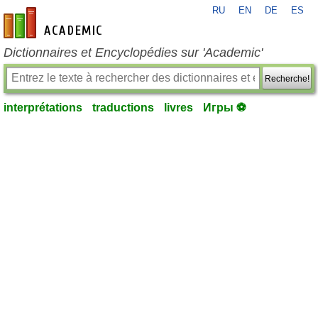
RU
EN
DE
ES
fr-academic.com
Dictionnaires et Encyclopédies sur 'Academic'
Recherche!
interprétations
traductions
livres
Игры ⚽