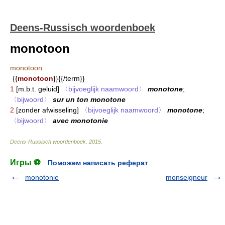
Deens-Russisch woordenboek
monotoon
monotoon
{{
monotoon
}}{{/term}}
1
[m.b.t. geluid]
〈bijvoeglijk naamwoord〉
monotone
;
〈bijwoord〉
sur un ton monotone
2
[zonder afwisseling]
〈bijvoeglijk naamwoord〉
monotone
;
〈bijwoord〉
avec monotonie
Deens-Russisch woordenboek
.
2015
.
Игры ⚽
Поможем написать реферат
monotonie
monseigneur