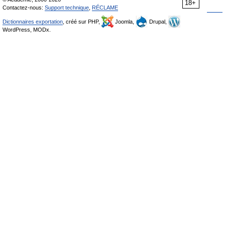
18+
Contactez-nous:
Support technique
,
RÉCLAME
Dictionnaires exportation
, créé sur PHP,
Joomla,
Drupal,
WordPress, MODx.