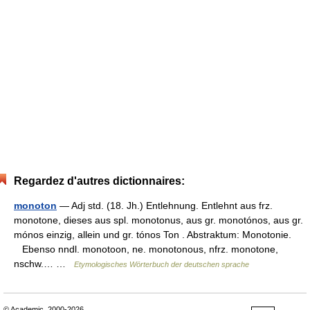
Regardez d'autres dictionnaires:
monoton
— Adj std. (18. Jh.) Entlehnung. Entlehnt aus frz.
monotone, dieses aus spl. monotonus, aus gr. monotónos, aus gr.
mónos einzig, allein und gr. tónos Ton . Abstraktum: Monotonie.
Ebenso nndl. monotoon, ne. monotonous, nfrz. monotone,
nschw.… …
Etymologisches Wörterbuch der deutschen sprache
© Academic, 2000-2026